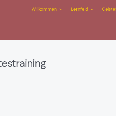
Willkommen
Lernfeld
Geiste
testraining