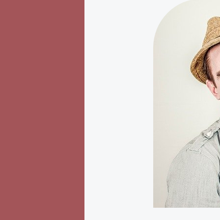
Sei
nicht
reizbar.