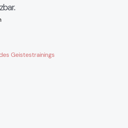
zbar.
n
 des Geistestrainings