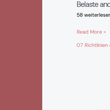
Belaste and
58 weiterlese
Read More »
07 Richtlinien