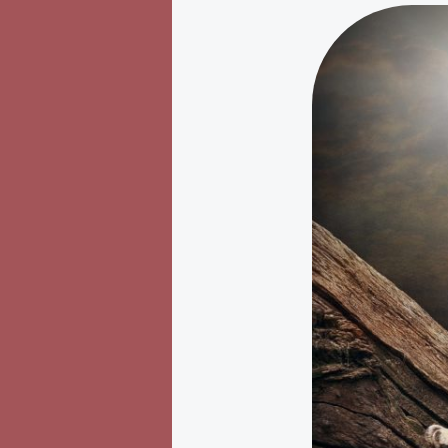
Sei
kein
Angeber.