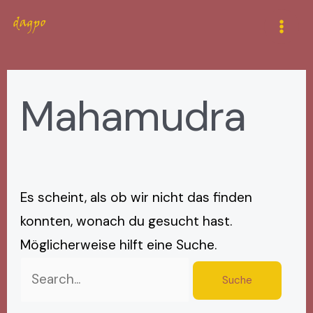
Zum
Suchen
Mai
Inhalt
nach:
Men
springen
Mahamudra
Es scheint, als ob wir nicht das finden
konnten, wonach du gesucht hast.
Möglicherweise hilft eine Suche.