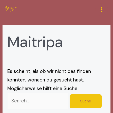
Zum
Suchen
Mai
Inhalt
nach:
Men
springen
Maitripa
Es scheint, als ob wir nicht das finden
konnten, wonach du gesucht hast.
Möglicherweise hilft eine Suche.