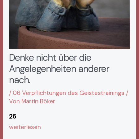
Denke nicht über die
Angelegenheiten anderer
nach.
/
06 Verpflichtungen des Geistestrainings
/
Von
Martin Böker
26
weiterlesen