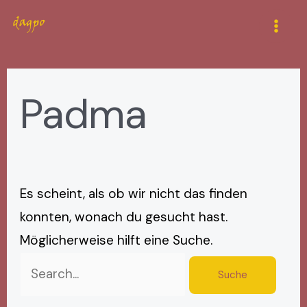
Zum
Suchen
Mai
Inhalt
nach:
Men
springen
Padma
Es scheint, als ob wir nicht das finden
konnten, wonach du gesucht hast.
Möglicherweise hilft eine Suche.