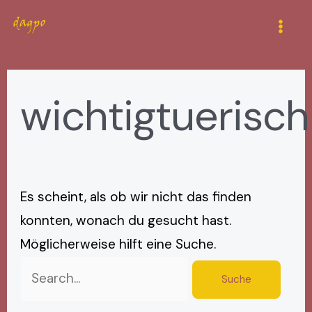
Zum
Suchen
Mai
Inhalt
nach:
Men
springen
wichtigtuerisch
Es scheint, als ob wir nicht das finden
konnten, wonach du gesucht hast.
Möglicherweise hilft eine Suche.