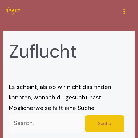
Zum
Suchen
Mai
Inhalt
nach:
Men
springen
Zuflucht
Es scheint, als ob wir nicht das finden
konnten, wonach du gesucht hast.
Möglicherweise hilft eine Suche.