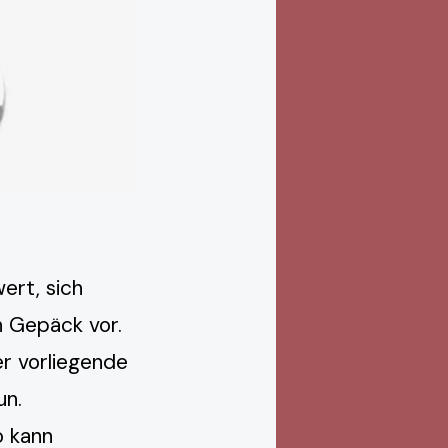
ert, sich
n Gepäck vor.
r vorliegende
un.
o kann