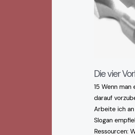
Die vier Vo
15 Wenn man e
darauf vorzube
Arbeite ich a
Slogan empfieh
Ressourcen: W