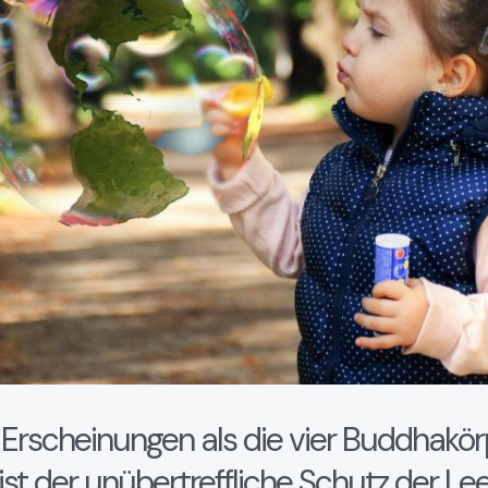
he
e Erscheinungen als die vier Buddhakör
ist der unübertreffliche Schutz der Lee