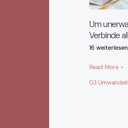
im
Moment
Um unerwar
begegnet,
Verbinde al
mit
Meditation.
16 weiterlesen
Read More »
03 Umwandeln 