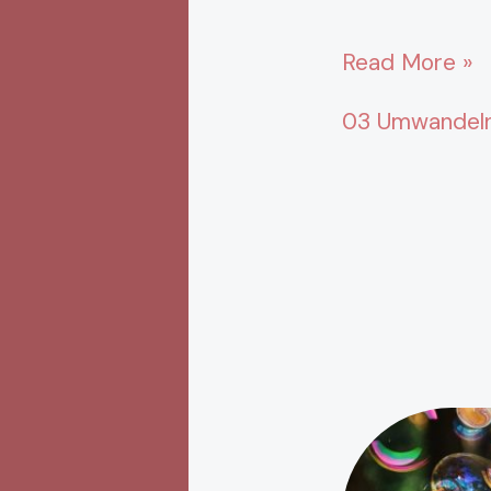
Read More »
03 Umwandeln 
Illusorische
Erscheinunge