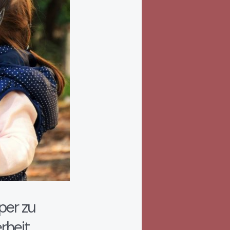
per zu
rheit.